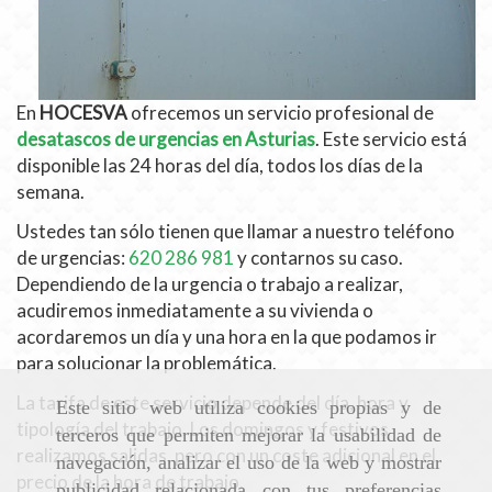
En
HOCESVA
ofrecemos un servicio profesional de
desatascos de urgencias en Asturias
. Este servicio está
disponible las 24 horas del día, todos los días de la
semana.
Ustedes tan sólo tienen que llamar a nuestro teléfono
de urgencias:
620 286 981
y contarnos su caso.
Dependiendo de la urgencia o trabajo a realizar,
acudiremos inmediatamente a su vivienda o
acordaremos un día y una hora en la que podamos ir
para solucionar la problemática.
La tarifa de este servicio depende del día, hora y
Este sitio web utiliza cookies propias y de
tipología del trabajo. Los domingos y festivos
terceros que permiten mejorar la usabilidad de
realizamos salidas, pero con un coste adicional en el
navegación, analizar el uso de la web y mostrar
precio de la hora de trabajo.
publicidad relacionada con tus preferencias